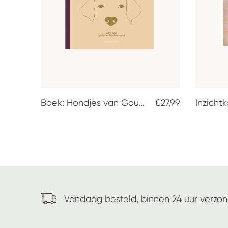
Boek: Hondjes van Goud - Ode aan de Buitenlandse Hond
€27,99
Vandaag besteld, binnen 24 uur verzo