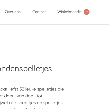
Over ons
Contact
Winkelmandje
0
ondenspelletjes
r liefst 52 leuke spelletjes die
nt doen; van doe- tot
jwel alle speeltjes en spelletjes