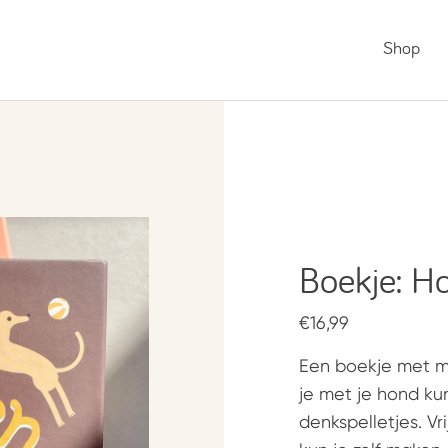
Shop
Boekje: H
€16,99
Een boekje met maa
je met je hond ku
denkspelletjes. Vri