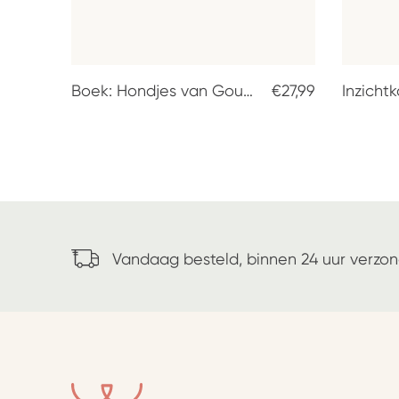
Boek: Hondjes van Goud - Ode aan de Buitenlandse Hond
€27,99
Vandaag besteld, binnen 24 uur verzo