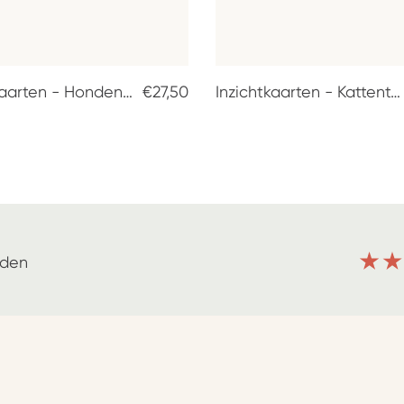
Inzichtkaarten - Hondentaal
€27,50
Inzichtkaarten - Kattentaal
nden