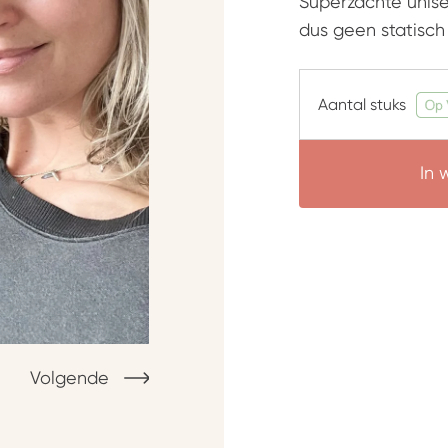
Superzachte unise
dus geen statisch
Aantal stuks
In
Volgende