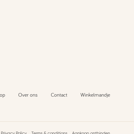
op
Over ons
Contact
Winkelmandje
Privacy Policy
Terms & conditions
Aankoop ontbinden