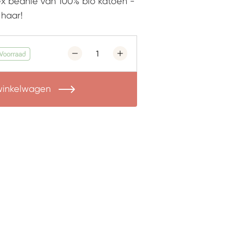
x beanie van 100% bio katoen -
 haar!
 winkelwagen